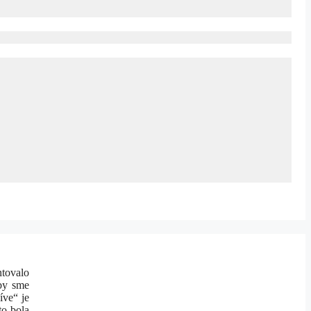
ntovalo
aby sme
íve“ je
to bola