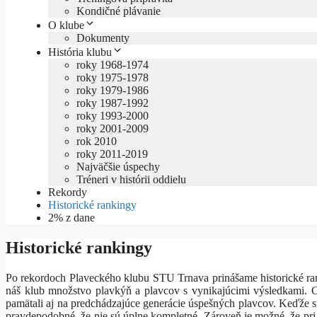
Kondičné plávanie
O klube
Dokumenty
História klubu
roky 1968-1974
roky 1975-1978
roky 1979-1986
roky 1987-1992
roky 1993-2000
roky 2001-2009
rok 2010
roky 2011-2019
Najväčšie úspechy
Tréneri v histórii oddielu
Rekordy
Historické rankingy
2% z dane
Historické rankingy
Po rekordoch Plaveckého klubu STU Trnava prinášame historické ran
náš klub množstvo plavkýň a plavcov s vynikajúcimi výsledkami. 
pamätali aj na predchádzajúce generácie úspešných plavcov. Keďže s
pravdepodobné, že nie sú úplne kompletné. Zároveň je možné, že pri