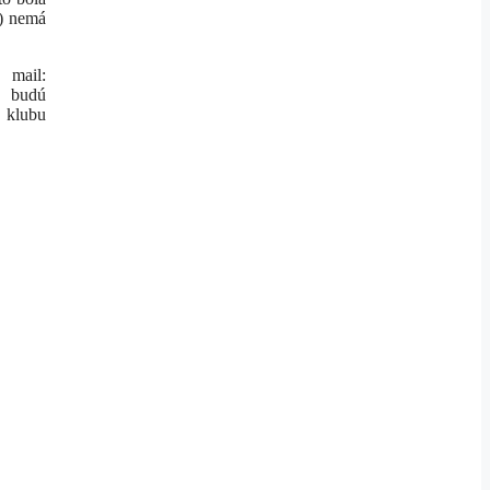
v) nemá
 mail:
a budú
o klubu