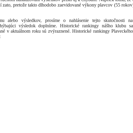
ojí zato, pretože takto dlhodobo zaevidované výkony plavcov (55 roko
u alebo výsledkov, prosíme o nahlásenie tejto skutočnosti na
hýbajúci výsledok doplníme. Historické rankingy nášho klubu s
vané v aktuálnom roku sú zvýraznené. Historické rankingy Plaveckéh
: