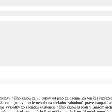
kingy nášho klubu za 55 rokov od jeho založenia. Za ten čas repreze
Cieľom tejto evidencie nebolo na niekoho zabudnúť, práve naopak, 
me výsledky zo začiatku existencie nášho klubu hľadali v „našom arch
 ručnom nahadzovaní výsledkov prišlo aj k chybám. Napriek tomu, že 