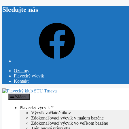
Preskočiť
Sledujte nás
na
obsah
Facebook
Oznamy
Plavecký výcvik
Kontakt
Menu
Plavecký výcvik
Výcvik začiatočníkov
Zdokonaľovací výcvik v malom bazéne
Zdokonaľovací výcvik vo veľkom bazéne
Tréningová prípravka