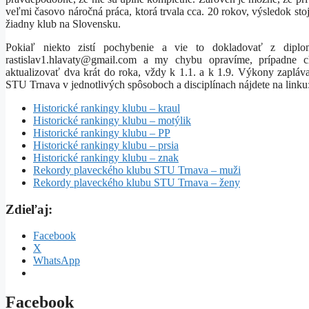
veľmi časovo náročná práca, ktorá trvala cca. 20 rokov, výsledok st
žiadny klub na Slovensku.
Pokiaľ niekto zistí pochybenie a vie to dokladovať z diplom
rastislav1.hlavaty@gmail.com a my chybu opravíme, prípadne c
aktualizovať dva krát do roka, vždy k 1.1. a k 1.9. Výkony zaplá
STU Trnava v jednotlivých spôsoboch a disciplínach nájdete na linku
Historické rankingy klubu – kraul
Historické rankingy klubu – motýlik
Historické rankingy klubu – PP
Historické rankingy klubu – prsia
Historické rankingy klubu – znak
Rekordy plaveckého klubu STU Trnava – muži
Rekordy plaveckého klubu STU Trnava – ženy
Zdieľaj:
Facebook
X
WhatsApp
Facebook