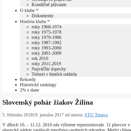
Kondičné plávanie
O klube
Dokumenty
História klubu
roky 1968-1974
roky 1975-1978
roky 1979-1986
roky 1987-1992
roky 1993-2000
roky 2001-2009
rok 2010
roky 2011-2019
Najväčšie úspechy
Tréneri v histórii oddielu
Rekordy
Historické rankingy
2% z dane
Slovenský pohár žiakov Žilina
5. februára 2018
19. januára 2017
od autora:
STU Trnava
V dňoch 10. – 11.12. 2016 nás výborne reprezentovalo 11 plavcov v 
plavecké nádeje zaplávali množstvo osobných rekordov. Medzi chlapca