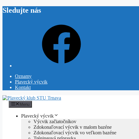
Preskočiť
Sledujte nás
na
obsah
Facebook
Oznamy
Plavecký výcvik
Kontakt
Menu
Plavecký výcvik
Výcvik začiatočníkov
Zdokonaľovací výcvik v malom bazéne
Zdokonaľovací výcvik vo veľkom bazéne
Tréningová prípravka