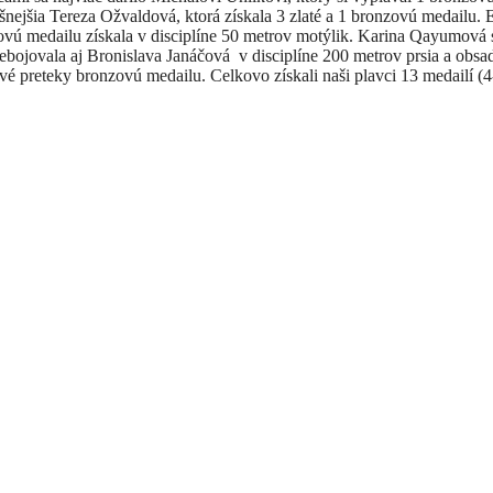
šnejšia Tereza Ožvaldová, ktorá získala 3 zlaté a 1 bronzovú medailu.
zovú medailu získala v disciplíne 50 metrov motýlik. Karina Qayumová 
ebojovala aj Bronislava Janáčová v disciplíne 200 metrov prsia a obsad
hové preteky bronzovú medailu. Celkovo získali naši plavci 13 medailí (4