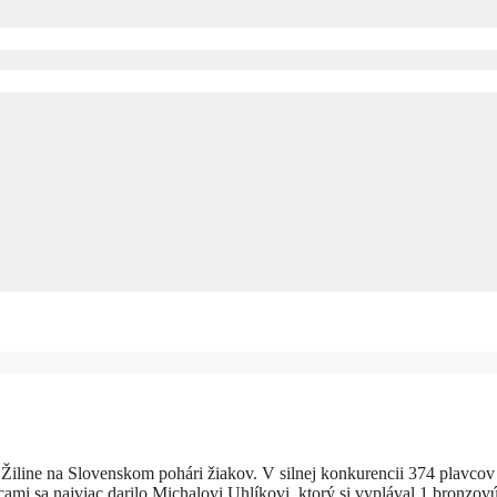
Žiline na Slovenskom pohári žiakov. V silnej konkurencii 374 plavcov 
mi sa najviac darilo Michalovi Uhlíkovi, ktorý si vyplával 1 bronzov